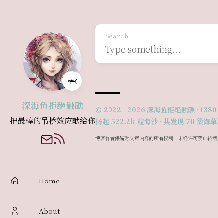
Search
🦈
深海鱼拒绝触礁
© 2022 - 2026
深海鱼拒绝触礁
·
1380
把最棒的吊桥效应献给你
扬起 522.2k 粒海沙 · 共发现 70 簇海草
博客作者保留对文章内容的所有权利，未经许可禁止转载
Home
About