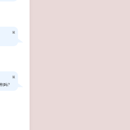
鲨
鲨
别吗？