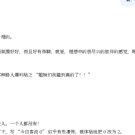
合理的。
氛围好好，而且好有得聊，就是，理想中的很尽兴的旅伴的感觉，嗯
种路人爆料贴之 “姐妹们我磕到真的了！！”
进人。一个人都没有！
，写 “今日客流 0” 似乎有些凄惨，就体贴地把 0 改为 2。