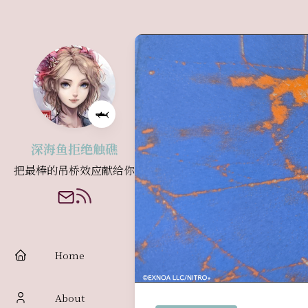
🦈
深海鱼拒绝触礁
把最棒的吊桥效应献给你
Home
About