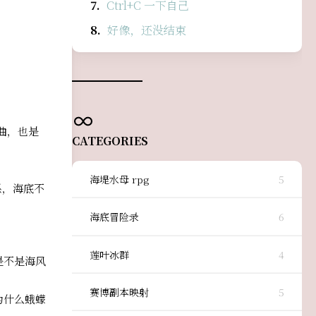
Ctrl+C 一下自己
好像，还没结束
曲，也是
CATEGORIES
海堤水母 rpg
5
关系，海底不
海底冒险录
6
莲叶冰群
4
是不是海风
赛博副本映射
5
为什么蛾蠓