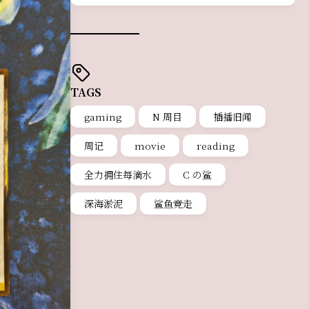
TAGS
gaming
N 周目
插播旧闻
周记
movie
reading
全力拥住每滴水
C の鲨
深海淤泥
鲨鱼竞走