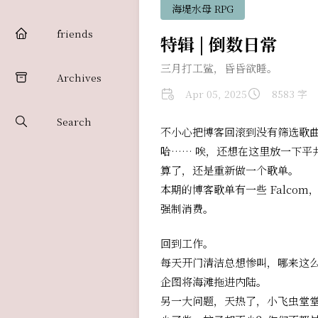
海堤水母 RPG
friends
特辑 | 倒数日常
三月打工鲨，昏昏欲睡。
Archives
Apr 05, 2025
8583 字
Search
不小心把博客回滚到没有筛选歌曲
哈…… 唉，还想在这里放一下平井坚
算了，还是重新做一个歌单。
本期的博客歌单有一些 Falcom
强制消费。
回到工作。
每天开门清洁总想惨叫，哪来这
企图将海滩拖进内陆。
另一大问题，天热了，小飞虫堂