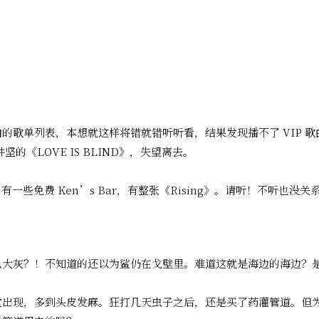
的歌单列表，本想就这样将错就错听听看，结果发现播不了 VIP 歌
的《LOVE IS BLIND》，失望离去。
，有一些免费 Ken’s Bar，有整张《Rising》。请听！不听也没
么大灰？！不知道的还以为鲨仍在戈壁里。难道这就是海边的海边？
堂出现，多到头皮发麻。狂打几天虫子之后，还是买了药灌管道。但