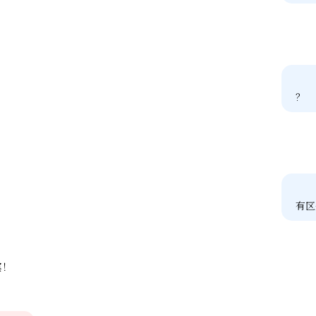
？
有区
宾！