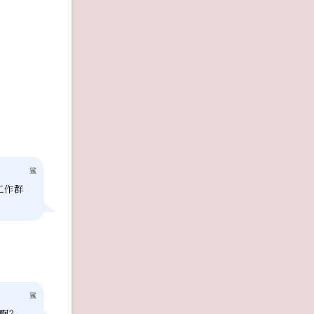
鲨
工作群
鲨
啊？