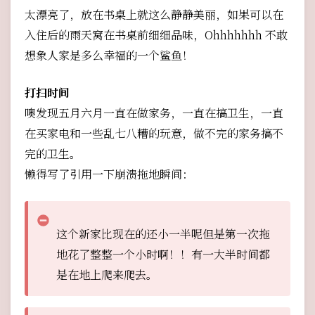
太漂亮了，放在书桌上就这么静静美丽，如果可以在
入住后的雨天窝在书桌前细细品味，Ohhhhhhh 不敢
想象人家是多么幸福的一个鲨鱼！
打扫时间
噢发现五月六月一直在做家务，一直在搞卫生，一直
在买家电和一些乱七八糟的玩意，做不完的家务搞不
完的卫生。
懒得写了引用一下崩溃拖地瞬间：
这个新家比现在的还小一半呢但是第一次拖
地花了整整一个小时啊！！有一大半时间都
是在地上爬来爬去。