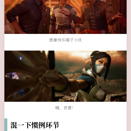
感谢快乐帽子小伙
嗨，老婆！
混一下惯例环节