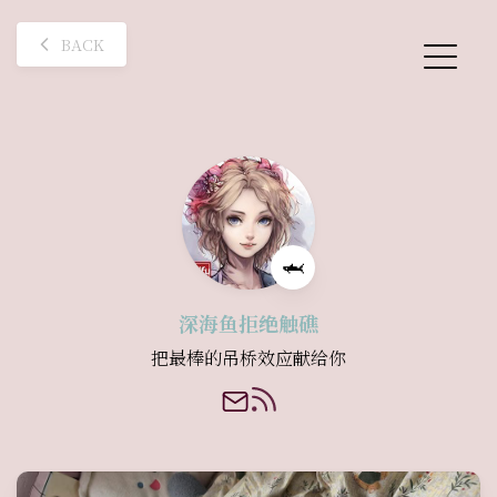
BACK
🦈
深海鱼拒绝触礁
把最棒的吊桥效应献给你