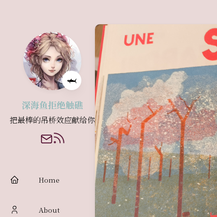
🦈
深海鱼拒绝触礁
把最棒的吊桥效应献给你
Home
About