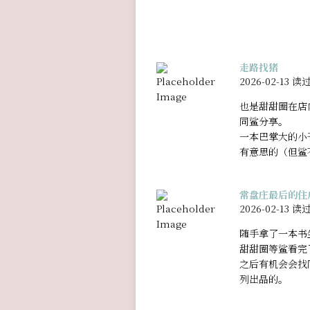
走路找猪
2026-02-13 读
也是甜甜圈在店
同鲨分享。
一本巴掌大的小
有意思的（但鲨
常盘庄最后的住
2026-02-13 读
随手拿了一本书
甜甜圈等鲨看完
之后有机会会找
列出品的。