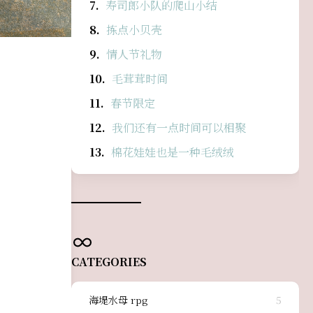
寿司郎小队的爬山小结
拣点小贝壳
情人节礼物
毛茸茸时间
春节限定
我们还有一点时间可以相聚
棉花娃娃也是一种毛绒绒
CATEGORIES
海堤水母 rpg
5