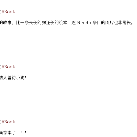
过
#Book
的故事，比一条长长的狗还长的绘本，连 Neodb 条目的图片也非常长。
过
#Book
请人善待小狗！
过
#Book
画绘本了！！！