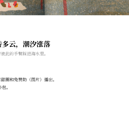
| 晴转多云，潮汐涨落
着彼此的手臂踩进海水里。
甜甜圈和兔赞助（图片）播出。
外包。