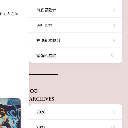
海底冒险录
6
不同人之间
莲叶冰群
4
赛博副本映射
5
鲨鱼的庭院
51
ARCHIVES
2026
6
2025
18