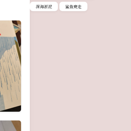
深海淤泥
鲨鱼竞走