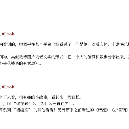
过
#Book
内看到的，她似乎在某个平台已经看过了，但是第一次看实体，非常快乐
刊物，类似微博图片内嵌文字的形式，把一个人的脑洞和散步分享出来，
不会花钱买的有意思）。
户
过
#Book
坐下来看，很有趣的小故事，看起来非常轻松。
了，问 “你在看什么，为什么一直在笑”。
同系列 “漫编室” 的其他看看！另外原来之前看过的《暗流》《护目镜