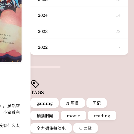
2024
14
2023
22
2022
7
TAGS
gaming
N 周目
周记
》。虽然店
，小鲨看完
插播旧闻
movie
reading
没有什么太
全力拥住每滴水
C の鲨