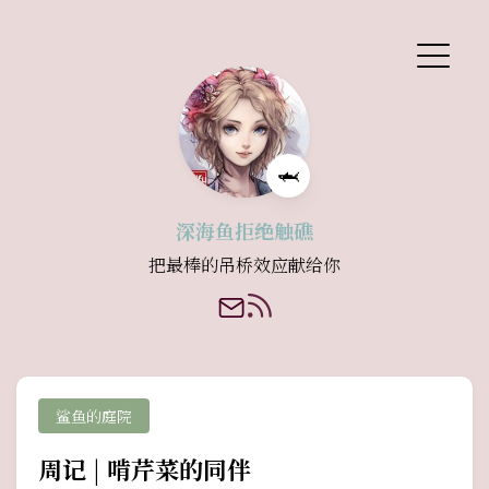
🦈
深海鱼拒绝触礁
把最棒的吊桥效应献给你
鲨鱼的庭院
周记 | 啃芹菜的同伴